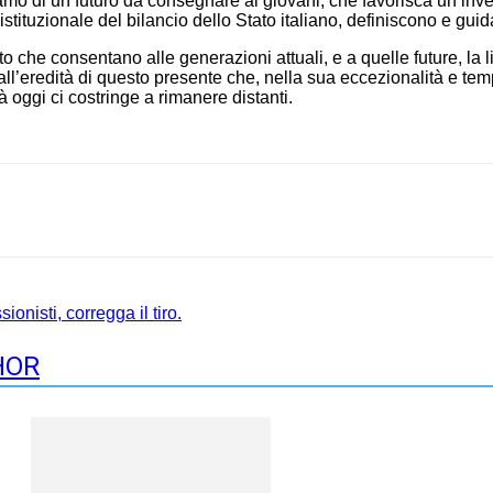
iamo di un futuro da consegnare ai giovani, che favorisca un’inve
tituzionale del bilancio dello Stato italiano, definiscono e guid
he consentano alle ge­nerazioni attuali, e a quelle future, la libe
l’eredità di questo presente che, nella sua eccezionalità e tempo
 oggi ci costringe a rimanere distanti.
onisti, corregga il tiro.
HOR