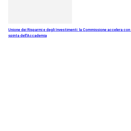
Unione dei Risparmi e degli Investimenti: la Commissione accelera con 
spinta dell’Accademia