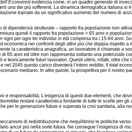
dell’
Economist
evidenzia come, in un quadro generale di invec
però uno dei più sofferenti. La dinamica demografica italiana si è
azione trainato da un significativo aumento del numero di anziani
co di dipendenza strutturale – rapporto fra popolazione non attiv
e misura quindi il rapporto fra popolazione > 65 anni e popolazi
gni per ogni tre individui in età compresa tra i 15-64 anni. Solo
d economica nei confronti degli attivi più che doppia rispetto a m
ente la caratteristica anagrafica, un lavoratore è chiamato a s
i 65 anni ed oltre non rappresenta soltanto una potenziale contra
 e teoricamente futuri lavoratori. Questi ultimi, infatti, oltre ch
nel 2045 questo carico diventerà l’intero reddito. Il
total econ
o scenario mediano. In altre parole, la prospettiva per il nostro p
aggio e responsabilità. L’esi­genza di questi due elementi, che d
rebbe restare caratteristica fondante di tutte le scelte per gli 
e per le generazioni future e superata la crisi sanitaria, alla n
eccanismi di redistribuzione che riequilibrino le politiche verso 
 farlo ancor più nella sorte futura. Ne consegue l’esigenza di ri