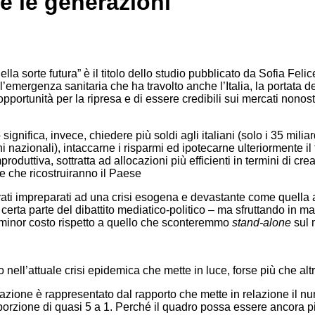
e le generazioni
ella sorte futura” è il titolo dello studio pubblicato da Sofia Fel
 l’emergenza sanitaria che ha travolto anche l’Italia, la portata 
portunità per la ripresa e di essere credibili sui mercati nonost
ignifica, invece, chiedere più soldi agli italiani (solo i 35 mi
oni nazionali), intaccarne i risparmi ed ipotecarne ulteriormente il
roduttiva, sottratta ad allocazioni più efficienti in termini di c
re che ricostruiranno il Paese
trovati impreparati ad una crisi esogena e devastante come quell
erta parte del dibattito mediatico-politico – ma sfruttando in man
 minor costo rispetto a quello che sconteremmo
stand-alone
sul 
so nell’attuale crisi epidemica che mette in luce, forse più che a
zione è rappresentato dal rapporto che mette in relazione il num
roporzione di quasi 5 a 1. Perché il quadro possa essere ancora p