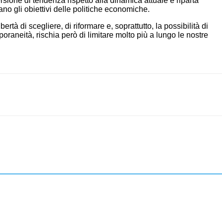
rsione di tendenza rispetto alla dinamica attuale e riparta
ano gli obiettivi delle politiche economiche.
rtà di scegliere, di riformare e, soprattutto, la possibilità di
raneità, rischia però di limitare molto più a lungo le nostre