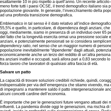
esattamente 10 in più rispetto a quell’anno. Un recente articolo 
meno forte tutti i paesi OCSE, il trend demografico italiano sia 
popolazione giovanile. In generale, l’invecchiamento della popol
ad una profonda transizione demografica.
Emblematico in tal senso è il dato relativo all’indice demografi
55,5% e quello, in particolare, di dipendenza degli anziani, ch
oggi, mediamente, siamo in presenza di un individuo over 65 per o
del fatto che la longevità esercita ormai una pressione sociale e
anziani, e potenzialmente pensionati se si considera semplicem
dependency ratio
, nel senso che un maggior numero di persone d
popolazione inevitabilmente “dipen­dente” dagli attuali, potenziali
economicamente anche un terzo del reddito di un’altra persona e 
tra anziani inattivi e occupati, sarà allora pari a 0,83 secondo l
forza lavoro che lavoratori di qualsiasi altra fascia di età.
Salvare un patto
La capacità di trovare soluzioni credibili richiede, quindi, cor
indispensabile per via dell’emergenza che stiamo vivendo, ma dov
di impegnarsi a mantenere saldo il patto intergenerazionale anch
alcuni concetti cardine dell’economia.
È im­portante che per le generazioni future vengano attuati dei m
influenti. La pandemia divide oggi le generazioni, ma rischia di