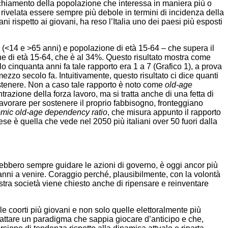
chiamento della popolazione che interessa in maniera più o
 rivelata essere sempre più debole in termini di inci­denza della
 rispetto ai giovani, ha reso l’Italia uno dei paesi più esposti
a (<14 e >65 anni) e popolazione di età 15-64 – che supera il
one di età 15-64, che è al 34%. Questo risultato mostra come
 cinquanta anni fa tale rap­porto era 1 a 7 (Grafico 1), a prova
ezzo secolo fa. Intuitivamente, questo risultato ci dice quanti
ostenere. Non a caso tale rapporto è noto come
old-age
zio­ne della forza lavoro, ma si tratta anche di una fetta di
e lavorare per sostenere il proprio fabbisogno, fronteggiano
omic old-age dependency ratio
, che misura appunto il rapporto
aese è quella che vede nel 2050 più italiani over 50 fuori dalla
ovrebbero sempre guidare le azioni di governo, è oggi ancor più
anni a venire. Coraggio perché, plausibil­mente, con la volontà
ostra società viene chiesto anche di ripensare e reinventare
le coorti più giovani e non solo quelle elettoralmente più
scattare un paradigma che sappia giocare d’anticipo e che,