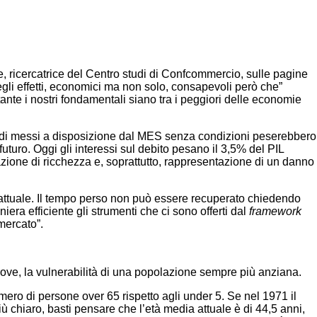
ice, ricercatrice del Centro studi di Confcommercio, sulle pagine
degli effetti, economici ma non solo, consapevoli però che”
ante i nostri fondamentali siano tra i peggiori delle economie
liardi messi a disposizione dal MES senza condizioni peserebbero
 futuro. Oggi gli interessi sul debito pesano il 3,5% del PIL
reazione di ricchezza e, soprattutto, rappresentazione di un danno
a attuale. Il tempo perso non può essere recuperato chiedendo
iera efficiente gli strumenti che ci sono offerti dal
framework
mercato”.
ltrove, la vulnerabilità di una popolazione sempre più anziana.
ero di persone over 65 rispetto agli under 5. Se nel 1971 il
iù chiaro, basti pensare che l’età media attuale è di 44,5 anni,