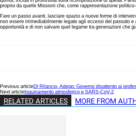
quindi, incida in profondità sulla ricomposizione di spesa. Parl
proprio da quelle Missioni che, come rappresentazione politico-is
Fare un passo avanti, lasciare spazio a nuove forme di intervento c
non essere irrimediabilmente legate agli eccessi del passato e al
opportunità e di non salvare quel legame tra generazioni che già
Share
Previous article
Dl Rilancio, Adepp: Governo disattento ai professi
Next article
Inquinamento atmosferico e SARS-CoV-2
RELATED ARTICLES
MORE FROM AUT