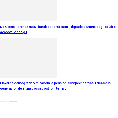
Da Cassa Forense nuovi bandi per praticanti, digitalizzazione degli studi e
avvocati con figli
L’inverno demografico minaccia le pensioni europee: perché il ricambio
generazionale è una corsa contro il tempo