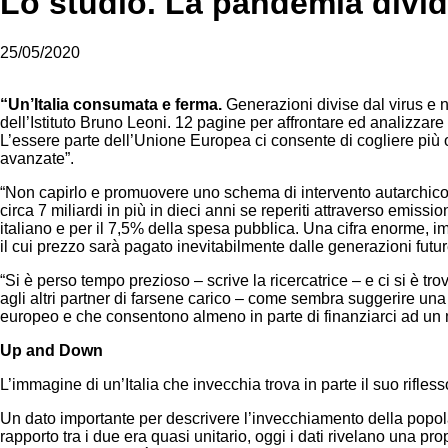
Lo studio. La pandemia divid
25/05/2020
“Un’Italia consumata e ferma.
Generazioni divise dal virus e n
dell’Istituto Bruno Leoni. 12 pagine per affrontare ed analizzare
L’essere parte dell’Unione Europea ci consente di cogliere più op
avanzate”.
“Non capirlo e promuovere uno schema di intervento autarchico s
circa 7 miliardi in più in dieci anni se reperiti attraverso emissi
italiano e per il 7,5% della spesa pubblica. Una cifra enorme, imp
il cui prezzo sarà pagato inevitabilmente dalle generazioni futu
“Si è perso tempo prezioso – scrive la ricercatrice – e ci si è 
agli altri partner di farsene carico – come sembra suggerire una c
euro­peo e che consentono almeno in parte di finanziarci ad un
Up and Down
L’immagine di un’Italia che invecchia trova in parte il suo rifles
Un dato importante per descrivere l’invecchiamento della popola
rapporto tra i due era quasi unitario, oggi i dati rivelano una p