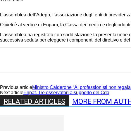
L’assemblea dell’Adepp, l’associazione degli enti di previdenza p
Oliveti è al vertice di Enpam, la Cassa dei medici e degli odontoi
L’assemblea ha registrato con soddisfazione la presentazione di
successiva seduta per eleggere i componenti del direttivo e del
Share
Previous article
Ministro Calderone “Ai professionisti non regal
Next article
Enpaf. Tre osservatori a supporto del Cda
RELATED ARTICLES
MORE FROM AUT