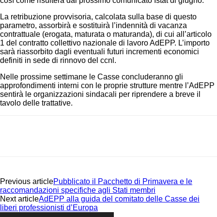
così come risulterà dal prossimo comunicato Istat di giugno.
La retribuzione provvisoria, calcolata sulla base di questo
parametro, assorbirà e sostituirà l’indennità di vacanza
contrattuale (erogata, maturata o maturanda), di cui all’articolo
1 del contratto collettivo nazionale di lavoro AdEPP. L’importo
sarà riassorbito dagli eventuali futuri incrementi economici
definiti in sede di rinnovo del ccnl.
Nelle prossime settimane le Casse concluderanno gli
approfondimenti interni con le proprie strutture mentre l’AdEPP
sentirà le organizzazioni sindacali per riprendere a breve il
tavolo delle trattative.
Previous article
Pubblicato il Pacchetto di Primavera e le
raccomandazioni specifiche agli Stati membri
Next article
AdEPP alla guida del comitato delle Casse dei
liberi professionisti d’Europa