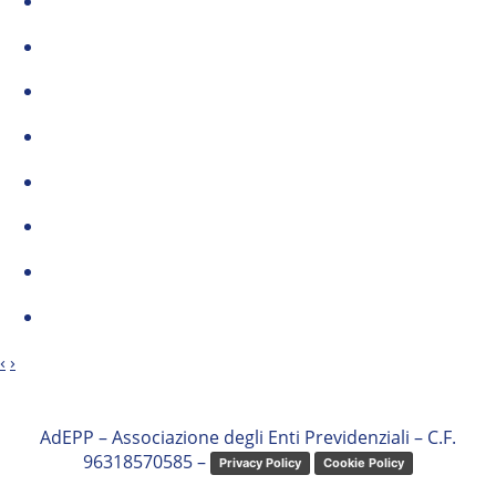
‹
›
AdEPP – Associazione degli Enti Previdenziali – C.F.
96318570585 –
Privacy Policy
Cookie Policy