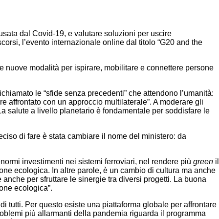
causata dal Covid-19, e valutare soluzioni per uscire
orsi, l’evento internazionale online dal titolo “G20 and the
e nuove modalità per ispirare, mobilitare e connettere persone
ichiamato le “sfide senza precedenti” che attendono l’umanità:
 affrontato con un approccio multilaterale”. A moderare gli
a salute a livello planetario è fondamentale per soddisfare le
ciso di fare è stata cambiare il nome del ministero: da
normi investimenti nei sistemi ferroviari, nel rendere più
green
il
izione ecologica. In altre parole, è un cambio di cultura ma anche
nche per sfruttare le sinergie tra diversi progetti. La buona
ione ecologica”.
i tutti. Per questo esiste una piattaforma globale per affrontare
i problemi più allarmanti della pandemia riguarda il programma