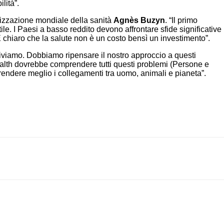
lità”.
anizzazione mondiale della sanità
Agnès Buzyn
. “Il primo
ile. I Paesi a basso reddito devono affrontare sfide significative
 È chiaro che la salute non è un costo bensì un investimento”.
viviamo. Dobbiamo ripensare il nostro approccio a questi
Health dovrebbe comprendere tutti questi problemi (Persone e
endere meglio i collegamenti tra uomo, animali e pianeta”.