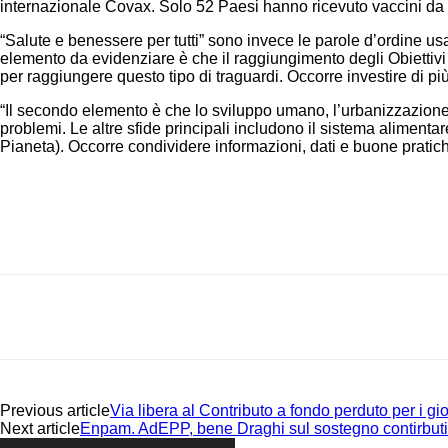
internazionale Covax. Solo 52 Paesi hanno ricevuto vaccini da 
“Salute e benessere per tutti” sono invece le parole d’ordine usa
elemento da evidenziare è che il raggiungimento degli Obiettivi d
per raggiungere questo tipo di traguardi. Occorre investire di più
“Il secondo elemento è che lo sviluppo umano, l’urbanizzazione,
problemi. Le altre sfide principali includono il sistema alimen
Pianeta). Occorre condividere informazioni, dati e buone prati
Share
Previous article
Via libera al Contributo a fondo perduto per i gi
Next article
Enpam. AdEPP, bene Draghi sul sostegno contirbut