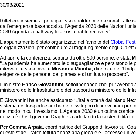
30/03/2021
Riflettere insieme ai principali stakeholder internazionali, alle i
dall’emergenza basandosi sull’Agenda 2030 delle Nazioni unite, q
2030 Agenda: a pathway to a sustainable recovery”.
L’appuntamento è stato organizzato nell’ambito del
Global Festi
e organizzazioni per contribuire al raggiungimento degli Obiettiv
Ad aprire la conferenza, seguita da oltre 500 persone, è stata
M
“La pandemia ha aumentato le disuguaglianze e persistono le pri
interventi è stata invece
Musonda Mumba,
direttrice dell’Undp
esigenze delle persone, del pianeta e di un futuro prospero”.
Il ministro
Enrico Giovannini,
sottolinenando che, pur avendo as
ministero delle Infrastrutture e dei trasporti a ministero delle Infr
E Giovannini ha anche assicurato “L’Italia otterrà dal piano Nex
sistema dei trasporti e anche nello sviluppo di nuovi piani per mi
nel modo in cui investiamo. L’Agenda 2030 è un’ottima cornice pe
notizia è che il governo Draghi sta adottando la sostenibilità co
Per Gemma Arpaia
, coordinatrice del Gruppo di lavoro sul Goa
queste sfide. L’architettura finanziaria globale e l’accesso uni