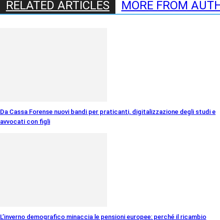
RELATED ARTICLES
MORE FROM AUT
Da Cassa Forense nuovi bandi per praticanti, digitalizzazione degli studi e
avvocati con figli
L’inverno demografico minaccia le pensioni europee: perché il ricambio