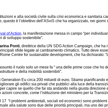
stituzioni e alla società civile sulla crisi economica e sanitaria 
uesto è l’obiettivo dell’ASviS che ha organizzato, nei giorni sc
val of Action
, la manifestazione messa in campo “per individuar
i di sviluppo sostenibile”.
arina Ponti
, direttrice della UN SDG Action Campaign, che ha r
ncipali sfide legate al cambiamento climatico. Tutto deve essere
 Rome Centre for sustainable development, che ha dichiarato: “L
sunto il ruolo solo un mese fa “ una delle prime cose che ho de
astrutture e della mobilità sostenibili”.
t Generation Eu circa 200 miliardi di euro. Stiamo pianificando e
gliorare gli edifici sia privati che pubblici alla luce della trans
r capire se quello che fai sta andando nella giusta direzione e a
n azioni concrete, come l’istituzione del ministero per la Transiz
l 17 “I problemi ambientali, sociali ed economici sono problemi d
versale alla salute sono due delle priorità principali, ma uno de