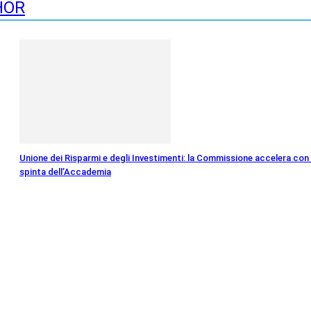
HOR
Unione dei Risparmi e degli Investimenti: la Commissione accelera con 
spinta dell’Accademia