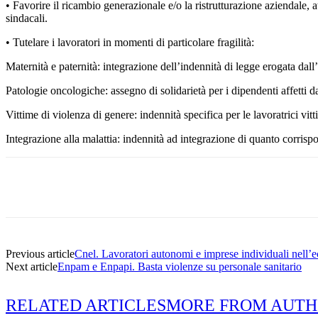
• Favorire il ricambio generazionale e/o la ristrutturazione aziendale,
sindacali.
• Tutelare i lavoratori in momenti di particolare fragilità:
Maternità e paternità: integrazione dell’indennità di legge erogata da
Patologie oncologiche: assegno di solidarietà per i dipendenti affetti d
Vittime di violenza di genere: indennità specifica per le lavoratrici vi
Integrazione alla malattia: indennità ad integrazione di quanto corrispo
Share
Previous article
Cnel. Lavoratori autonomi e imprese individuali nell’e
Next article
Enpam e Enpapi. Basta violenze su personale sanitario
RELATED ARTICLES
MORE FROM AUT